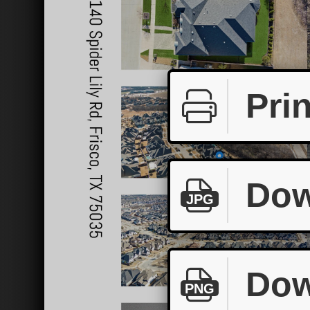
Prin
Dow
JPG
Dow
PNG